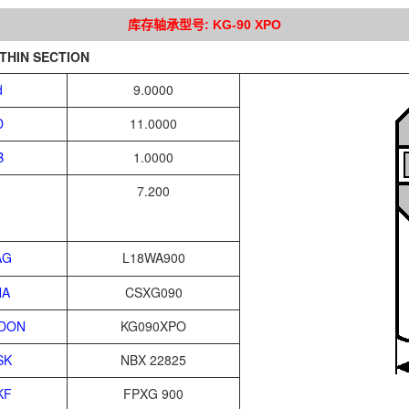
库存轴承型号: KG-90 XPO
THIN SECTION
d
9.0000
D
11.0000
B
1.0000
7.200
AG
L18WA900
NA
CSXG090
DON
KG090XPO
SK
NBX 22825
KF
FPXG 900