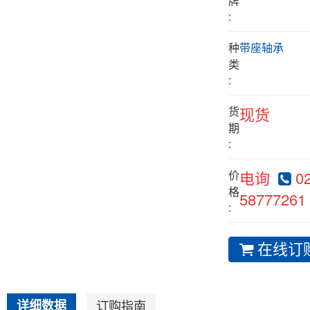
牌
:
种
带座轴承
类
:
货
现货
期
:
价
电询
02
格
58777261
:
在线订
详细数据
订购指南