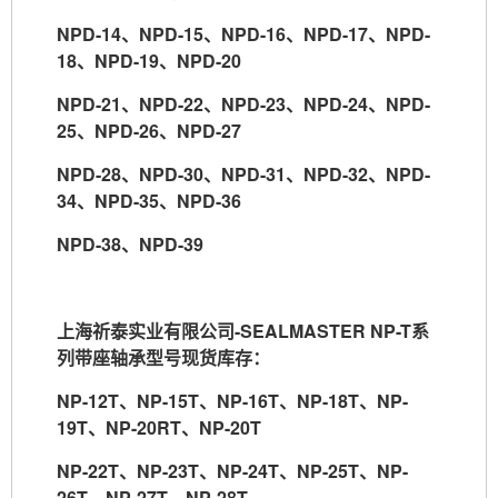
NPD-14
、
NPD-15
、
NPD-16
、
NPD-17
、
NPD-
18
、
NPD-19
、
NPD-20
NPD-21
、
NPD-22
、
NPD-23
、
NPD-24
、
NPD-
25
、
NPD-26
、
NPD-27
NPD-28
、
NPD-30
、
NPD-31
、
NPD-32
、
NPD-
34
、
NPD-35
、
NPD-36
NPD-38
、
NPD-39
上海祈泰实业有限公司
-SEALMASTER NP-T
系
列带座轴承型号现货库存：
NP-12T
、
NP-15T
、
NP-16T
、
NP-18T
、
NP-
19T
、
NP-20RT
、
NP-20T
NP-22T
、
NP-23T
、
NP-24T
、
NP-25T
、
NP-
26T
、
NP-27T
、
NP-28T